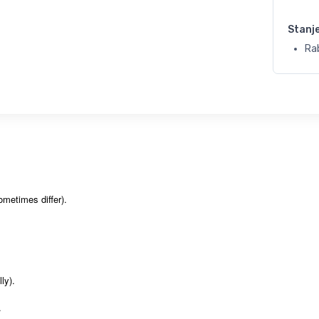
Stanj
Rab