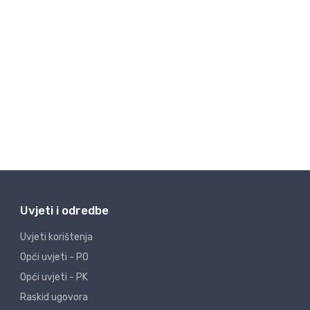
Uvjeti i odredbe
Uvjeti korištenja
Opći uvjeti - PO
Opći uvjeti - PK
Raskid ugovora