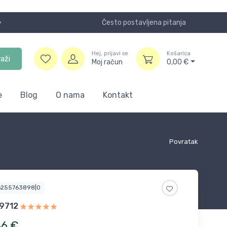
Često postavljena pitanja
Koristite
Hej, prijavi se
Košarica
raži
Moj račun
0,00
€
e
Blog
O nama
Kontakt
Povratak
6255763898|0
-9712
86
€