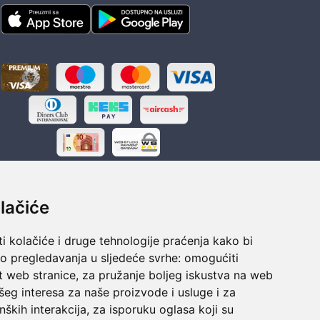
lačiće
i kolačiće i druge tehnologije praćenja kako bi
ka
Sigurno obročno plaćanje
vo pregledavanja u sljedeće svrhe:
omogućiti
polaganju
Do 24 rata bez kamata
t web stranice
,
za pružanje boljeg iskustva na web
šeg interesa za naše proizvode i usluge i za
nških interakcija
,
za isporuku oglasa koji su