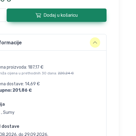
Dodaj u košaricu
formacije
ena proizvoda:
187,17
€
niža cijena u prethodnih 30 dana:
220,24
€
jena dostave:
14,69
€
upno:
201,86
€
ija
, , Sumy
d dostave
.08.2026.
do
29.09.2026.