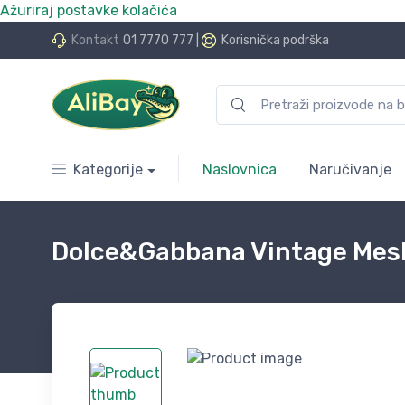
Ažuriraj postavke kolačića
do 24 rate bez kamata
Kontakt
01 7770 777
|
Korisnička podrška
Kategorije
Naslovnica
Naručivanje
Dolce&Gabbana Vintage Mesh