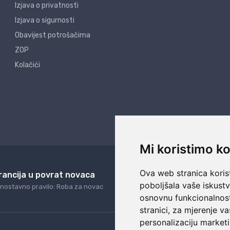
Izjava o privatnosti
Izjava o sigurnosti
Obavijest potrošačima
ZOP
Kolačići
Mi koristimo ko
Ova web stranica korist
rancija u povrat novaca
24/7 odlična podrš
poboljšala vaše iskust
nostavno pravilo: Roba za novac
Naši agenti uvijek na ras
osnovnu funkcionalnos
stranici
,
za mjerenje va
personalizaciju marketi