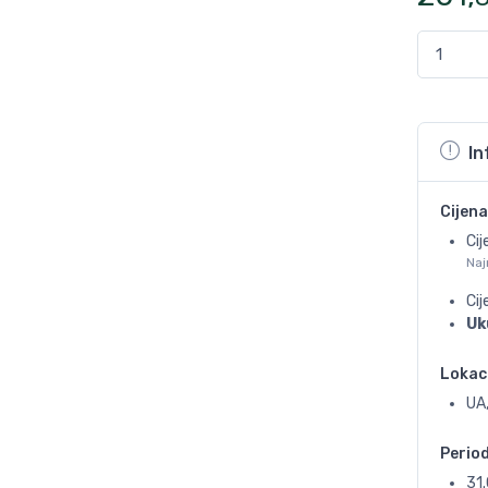
In
Cijena
Cij
Naj
Ci
Uk
Lokac
UA
Perio
31