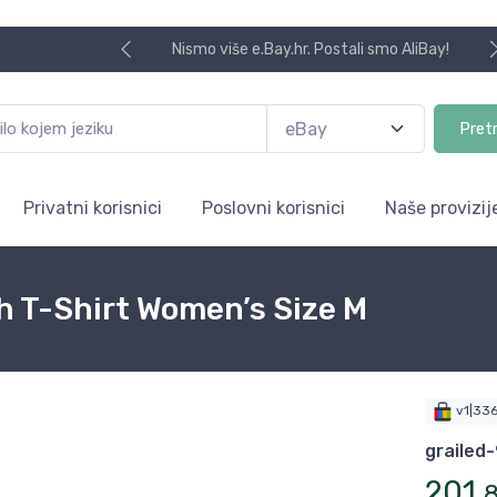
Nismo više e.Bay.hr. Postali smo AliBay!
Pret
Privatni korisnici
Poslovni korisnici
Naše provizij
 T-Shirt Women’s Size M
v1|33
grailed
201
,