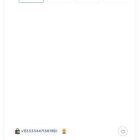
v1|333344713878|0