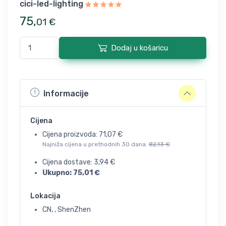
cici-led-lighting
75
,
01
€
Dodaj u košaricu
Informacije
Cijena
Cijena proizvoda:
71,07
€
Najniža cijena u prethodnih 30 dana:
82,13
€
Cijena dostave:
3,94
€
Ukupno:
75,01
€
Lokacija
CN, , ShenZhen