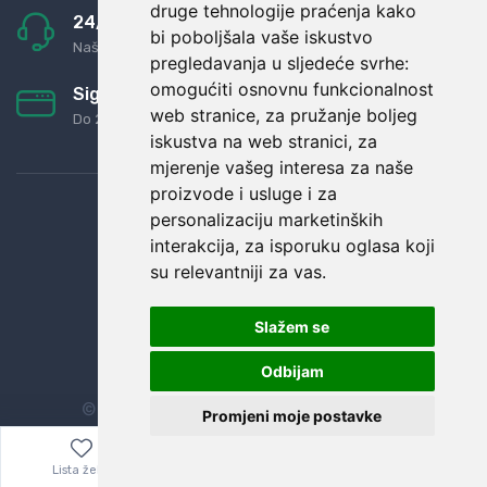
druge tehnologije praćenja kako
24/7 odlična podrška
bi poboljšala vaše iskustvo
Naši agenti uvijek na raspolaganju
pregledavanja u sljedeće svrhe:
omogućiti osnovnu funkcionalnost
Sigurno obročno plaćanje
web stranice
,
za pružanje boljeg
Do 24 rata bez kamata
iskustva na web stranici
,
za
mjerenje vašeg interesa za naše
proizvode i usluge i za
personalizaciju marketinških
interakcija
,
za isporuku oglasa koji
su relevantniji za vas
.
Slažem se
Odbijam
© Sva prava zadržana.
Dopi grupa d.o.o.
Promjeni moje postavke
Lista želja
Izbornik
0,00
€