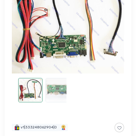
v1|333248062904|0