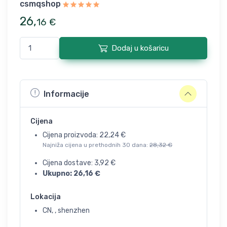
csmqshop
26
,
16
€
Dodaj u košaricu
Informacije
Cijena
Cijena proizvoda:
22,24
€
Najniža cijena u prethodnih 30 dana:
28,32
€
Cijena dostave:
3,92
€
Ukupno:
26,16
€
Lokacija
CN, , shenzhen