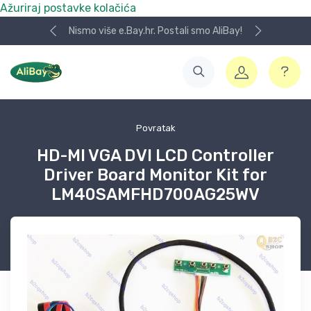
Ažuriraj postavke kolačića
Nismo više e.Bay.hr. Postali smo AliBay!
Povratak
HD-MI VGA DVI LCD Controller
Driver Board Monitor Kit for
LM40SAMFHD700AG25WV