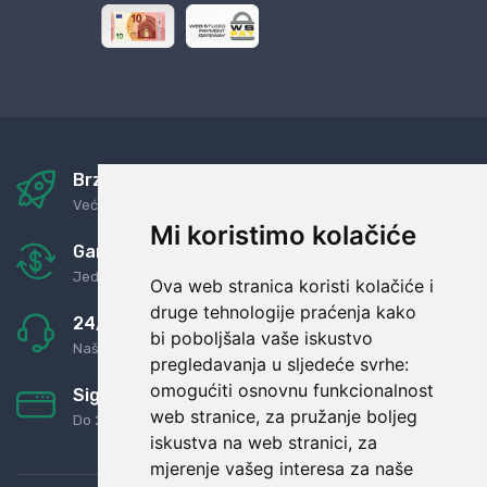
Brza i sigurna dostava
Već za nekoliko dana kod vas
Mi koristimo kolačiće
Garancija u povrat novaca
Jednostavno pravilo: Roba za novac
Ova web stranica koristi kolačiće i
druge tehnologije praćenja kako
24/7 odlična podrška
bi poboljšala vaše iskustvo
Naši agenti uvijek na raspolaganju
pregledavanja u sljedeće svrhe:
omogućiti osnovnu funkcionalnost
Sigurno obročno plaćanje
web stranice
,
za pružanje boljeg
Do 24 rata bez kamata
iskustva na web stranici
,
za
mjerenje vašeg interesa za naše