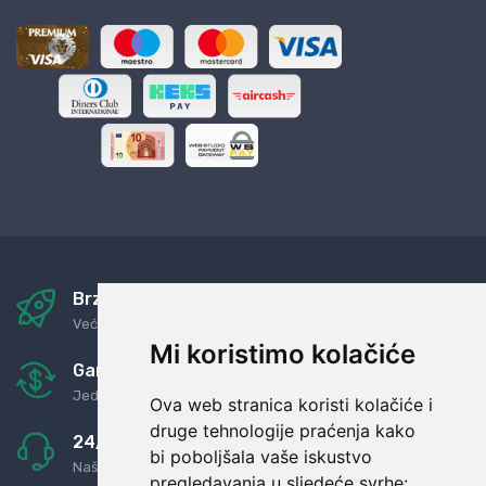
Brza i sigurna dostava
Već za nekoliko dana kod vas
Mi koristimo kolačiće
Garancija u povrat novaca
Jednostavno pravilo: Roba za novac
Ova web stranica koristi kolačiće i
druge tehnologije praćenja kako
24/7 odlična podrška
bi poboljšala vaše iskustvo
Naši agenti uvijek na raspolaganju
pregledavanja u sljedeće svrhe: