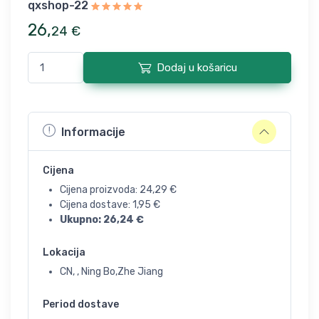
qxshop-22
26
,
24
€
Dodaj u košaricu
Informacije
Cijena
Cijena proizvoda:
24,29
€
Cijena dostave:
1,95
€
Ukupno:
26,24
€
Lokacija
CN, , Ning Bo,Zhe Jiang
Period dostave