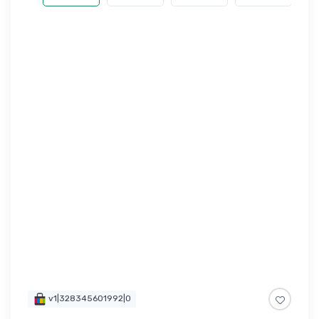
v1|328345601992|0