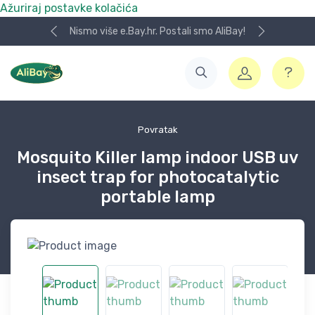
Ažuriraj postavke kolačića
Nismo više e.Bay.hr. Postali smo AliBay!
Povratak
Mosquito Killer lamp indoor USB uv
insect trap for photocatalytic
portable lamp