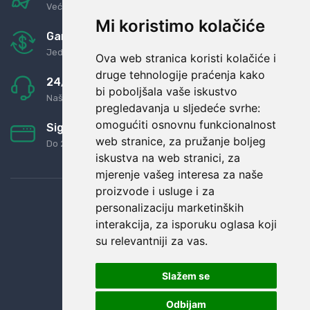
Već za nekoliko dana kod vas
Mi koristimo kolačiće
Garancija u povrat novaca
Jednostavno pravilo: Roba za novac
Ova web stranica koristi kolačiće i
druge tehnologije praćenja kako
24/7 odlična podrška
bi poboljšala vaše iskustvo
Naši agenti uvijek na raspolaganju
pregledavanja u sljedeće svrhe:
omogućiti osnovnu funkcionalnost
Sigurno obročno plaćanje
web stranice
,
za pružanje boljeg
Do 24 rata bez kamata
iskustva na web stranici
,
za
mjerenje vašeg interesa za naše
proizvode i usluge i za
personalizaciju marketinških
interakcija
,
za isporuku oglasa koji
su relevantniji za vas
.
Slažem se
Odbijam