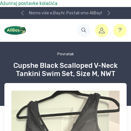
Ažuriraj postavke kolačića
Nismo više e.Bay.hr. Postali smo AliBay!
Povratak
Cupshe Black Scalloped V-Neck
Tankini Swim Set, Size M, NWT