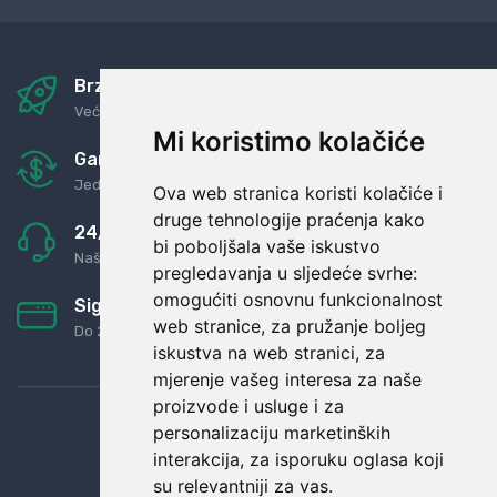
Brza i sigurna dostava
Već za nekoliko dana kod vas
Mi koristimo kolačiće
Garancija u povrat novaca
Jednostavno pravilo: Roba za novac
Ova web stranica koristi kolačiće i
druge tehnologije praćenja kako
24/7 odlična podrška
bi poboljšala vaše iskustvo
Naši agenti uvijek na raspolaganju
pregledavanja u sljedeće svrhe:
omogućiti osnovnu funkcionalnost
Sigurno obročno plaćanje
web stranice
,
za pružanje boljeg
Do 24 rata bez kamata
iskustva na web stranici
,
za
mjerenje vašeg interesa za naše
proizvode i usluge i za
personalizaciju marketinških
interakcija
,
za isporuku oglasa koji
su relevantniji za vas
.