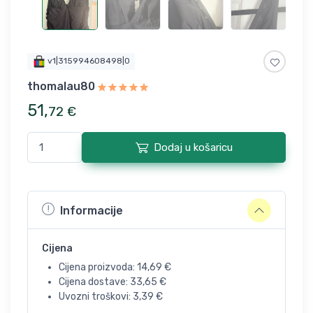
v1|315994608498|0
thomalau80
51
,
72
€
Dodaj u košaricu
Informacije
Cijena
Cijena proizvoda:
14,69
€
Cijena dostave:
33,65
€
Uvozni troškovi:
3,39
€