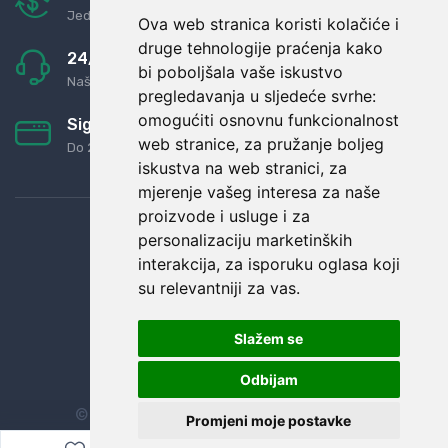
Jednostavno pravilo: Roba za novac
Ova web stranica koristi kolačiće i
druge tehnologije praćenja kako
24/7 odlična podrška
bi poboljšala vaše iskustvo
Naši agenti uvijek na raspolaganju
pregledavanja u sljedeće svrhe:
omogućiti osnovnu funkcionalnost
Sigurno obročno plaćanje
web stranice
,
za pružanje boljeg
Do 24 rata bez kamata
iskustva na web stranici
,
za
mjerenje vašeg interesa za naše
proizvode i usluge i za
personalizaciju marketinških
interakcija
,
za isporuku oglasa koji
su relevantniji za vas
.
Slažem se
Odbijam
© Sva prava zadržana.
Dopi grupa d.o.o.
Promjeni moje postavke