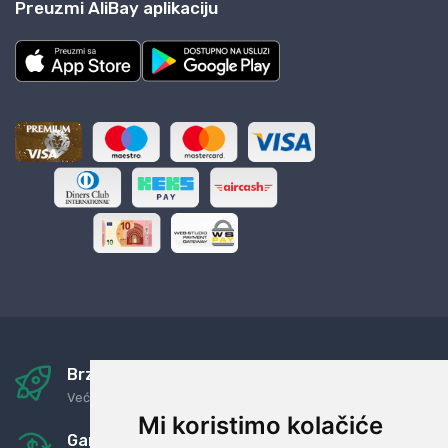
Preuzmi AliBay aplikaciju
Brza i sigurna dostava
Već za nekoliko dana kod vas
Mi koristimo kolačiće
Garancija u povrat novaca