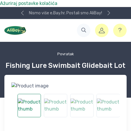
Ažuriraj postavke kolačića
Nismo više e.Bay.hr. Postali smo AliBay!
Povratak
Fishing Lure Swimbait Glidebait Lot