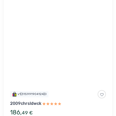
v1|315991904124|0
2009chrsldwck
186
,
49
€