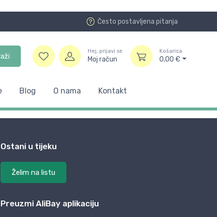
Često postavljena pitanja
Hej, prijavi se
Košarica
raži
Moj račun
0,00
€
e
Blog
O nama
Kontakt
Ostani u tijeku
Želim na listu
Preuzmi AliBay aplikaciju