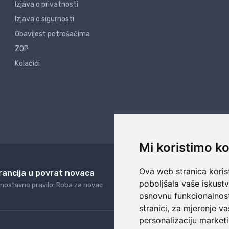
Izjava o privatnosti
Izjava o sigurnosti
Obavijest potrošačima
ZOP
Kolačići
Mi koristimo ko
Ova web stranica korist
rancija u povrat novaca
24/7 odlična podrš
poboljšala vaše iskust
nostavno pravilo: Roba za novac
Naši agenti uvijek na ras
osnovnu funkcionalnos
stranici
,
za mjerenje va
personalizaciju marketi