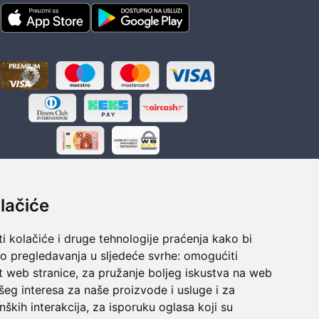
lačiće
i kolačiće i druge tehnologije praćenja kako bi
ka
Sigurno obročno plaćanje
vo pregledavanja u sljedeće svrhe:
omogućiti
polaganju
Do 24 rata bez kamata
t web stranice
,
za pružanje boljeg iskustva na web
šeg interesa za naše proizvode i usluge i za
nških interakcija
,
za isporuku oglasa koji su