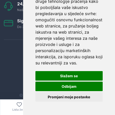
druge tehnologije praćenja kako
24/7 odlična podrška
bi poboljšala vaše iskustvo
Naši agenti uvijek na raspolaganju
pregledavanja u sljedeće svrhe:
omogućiti osnovnu funkcionalnost
Sigurno obročno plaćanje
web stranice
,
za pružanje boljeg
Do 24 rata bez kamata
iskustva na web stranici
,
za
mjerenje vašeg interesa za naše
proizvode i usluge i za
personalizaciju marketinških
interakcija
,
za isporuku oglasa koji
su relevantniji za vas
.
Slažem se
Odbijam
© Sva prava zadržana.
Dopi grupa d.o.o.
Promjeni moje postavke
Lista želja
Izbornik
0,00
€