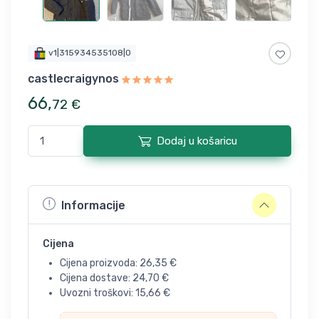
v1|315934535108|0
castlecraigynos
66
,
72
€
Dodaj u košaricu
Informacije
Cijena
Cijena proizvoda:
26,35
€
Cijena dostave:
24,70
€
Uvozni troškovi:
15,66
€