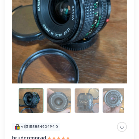
v1|315585490494|0
bruderconrad