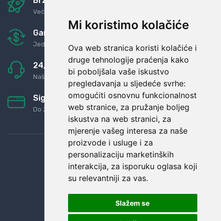
Brza i sigurna dostava
Već za nekoliko dana kod vas
Mi koristimo kolačiće
Garancija u povrat novaca
Jednostavno pravilo: Roba za novac
Ova web stranica koristi kolačiće i
druge tehnologije praćenja kako
24/7 odlična podrška
bi poboljšala vaše iskustvo
Naši agenti uvijek na raspolaganju
pregledavanja u sljedeće svrhe:
omogućiti osnovnu funkcionalnost
Sigurno obročno plaćanje
web stranice
,
za pružanje boljeg
Do 24 rata bez kamata
iskustva na web stranici
,
za
mjerenje vašeg interesa za naše
proizvode i usluge i za
personalizaciju marketinških
interakcija
,
za isporuku oglasa koji
su relevantniji za vas
.
Slažem se