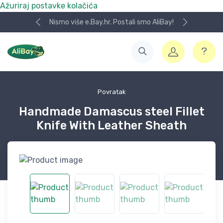
Ažuriraj postavke kolačića
Nismo više e.Bay.hr. Postali smo AliBay!
Povratak
Handmade Damascus steel Fillet
Knife With Leather Sheath