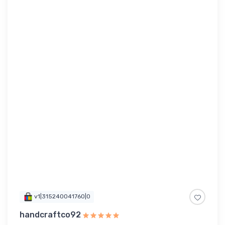
v1|315240041760|0
handcraftco92