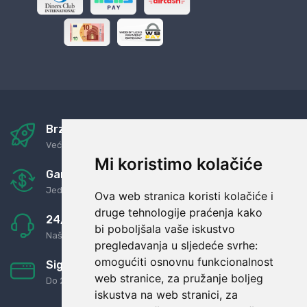
Brza i sigurna dostava
Već za nekoliko dana kod vas
Mi koristimo kolačiće
Garancija u povrat novaca
Jednostavno pravilo: Roba za novac
Ova web stranica koristi kolačiće i
druge tehnologije praćenja kako
24/7 odlična podrška
bi poboljšala vaše iskustvo
Naši agenti uvijek na raspolaganju
pregledavanja u sljedeće svrhe:
omogućiti osnovnu funkcionalnost
Sigurno obročno plaćanje
web stranice
,
za pružanje boljeg
Do 24 rata bez kamata
iskustva na web stranici
,
za