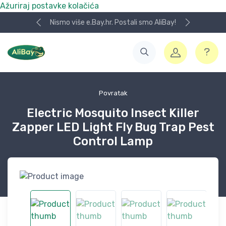
Ažuriraj postavke kolačića
Nismo više e.Bay.hr. Postali smo AliBay!
Povratak
Electric Mosquito Insect Killer
Zapper LED Light Fly Bug Trap Pest
Control Lamp