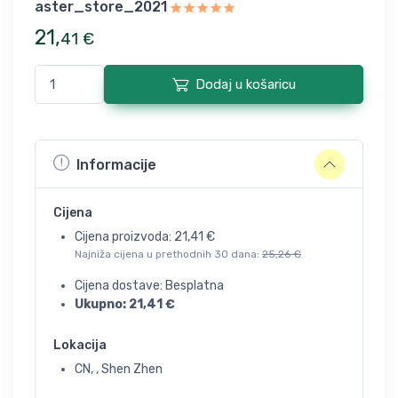
aster_store_2021
21
,
41
€
Dodaj u košaricu
Informacije
Cijena
Cijena proizvoda:
21,41
€
Najniža cijena u prethodnih 30 dana:
25,26
€
Cijena dostave: Besplatna
Ukupno:
21,41
€
Lokacija
CN, , Shen Zhen