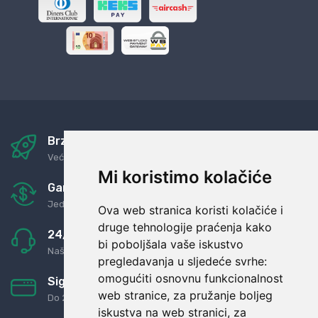
Brza i sigurna dostava
Već za nekoliko dana kod vas
Mi koristimo kolačiće
Garancija u povrat novaca
Jednostavno pravilo: Roba za novac
Ova web stranica koristi kolačiće i
druge tehnologije praćenja kako
24/7 odlična podrška
bi poboljšala vaše iskustvo
Naši agenti uvijek na raspolaganju
pregledavanja u sljedeće svrhe:
omogućiti osnovnu funkcionalnost
Sigurno obročno plaćanje
web stranice
,
za pružanje boljeg
Do 24 rata bez kamata
iskustva na web stranici
,
za