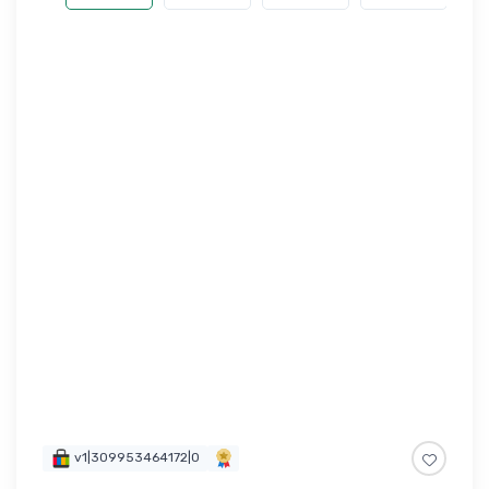
v1|309953464172|0