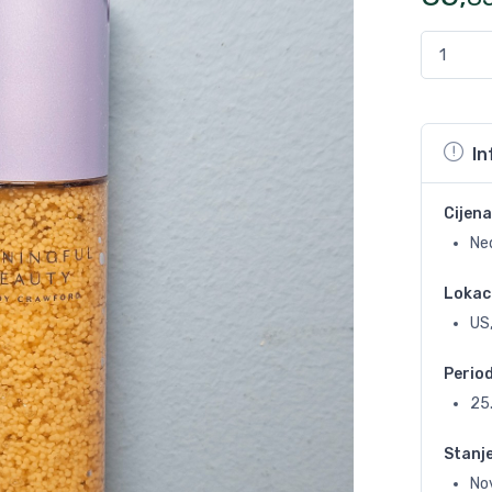
In
Cijena
Ne
Lokac
US,
Perio
25
Stanj
No