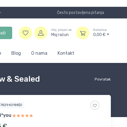
Često postavljena pitanja
Koristite
Hej, prijavi se
Košarica
raži
Moj račun
0,00
€
e
Blog
O nama
Kontakt
ew & Sealed
Povratak
4782940188|0
4*you
5
€