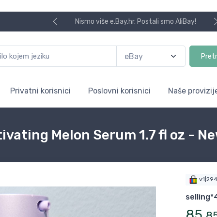
Nismo više e.Bay.hr. Postali smo AliBay!
Pret
Privatni korisnici
Poslovni korisnici
Naše provizij
vating Melon Serum 1.7 fl oz - N
v1|29
selling*
85
,
8