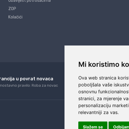
Obavijest potrošačima
ZOP
Kolačići
Mi koristimo ko
Ova web stranica korist
rancija u povrat novaca
24/7 odlična podrš
poboljšala vaše iskust
nostavno pravilo: Roba za novac
Naši agenti uvijek na ras
osnovnu funkcionalnos
stranici
,
za mjerenje va
personalizaciju marketi
relevantniji za vas
.
Slažem se
Odbija