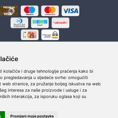
lačiće
i kolačiće i druge tehnologije praćenja kako bi
ka
Sigurno obročno plaćanje
vo pregledavanja u sljedeće svrhe:
omogućiti
polaganju
Do 24 rata bez kamata
t web stranice
,
za pružanje boljeg iskustva na web
šeg interesa za naše proizvode i usluge i za
nških interakcija
,
za isporuku oglasa koji su
m
Promjeni moje postavke