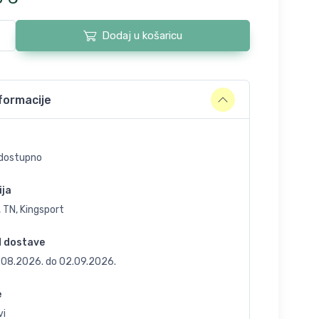
Dodaj u košaricu
formacije
dostupno
ija
 TN, Kingsport
d dostave
.08.2026.
do
02.09.2026.
e
vi