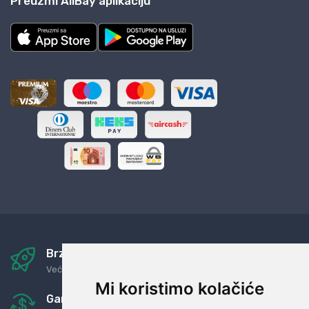
Preuzmi AliBay aplikaciju
Brza i sigurna dostava
Već za nekoliko dana kod vas
Mi koristimo kolačiće
Garancija u povrat novaca