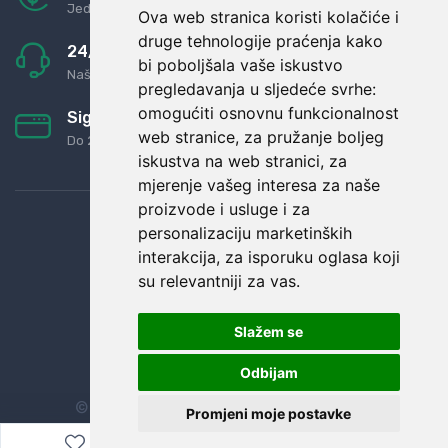
Jednostavno pravilo: Roba za novac
Ova web stranica koristi kolačiće i
druge tehnologije praćenja kako
24/7 odlična podrška
bi poboljšala vaše iskustvo
Naši agenti uvijek na raspolaganju
pregledavanja u sljedeće svrhe:
omogućiti osnovnu funkcionalnost
Sigurno obročno plaćanje
web stranice
,
za pružanje boljeg
Do 24 rata bez kamata
iskustva na web stranici
,
za
mjerenje vašeg interesa za naše
proizvode i usluge i za
personalizaciju marketinških
interakcija
,
za isporuku oglasa koji
su relevantniji za vas
.
Slažem se
Odbijam
© Sva prava zadržana.
Dopi grupa d.o.o.
Promjeni moje postavke