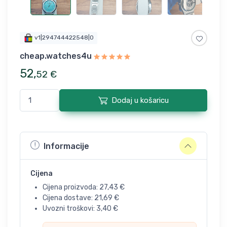
v1|294744422548|0
cheap.watches4u
52
,
52
€
Dodaj u košaricu
Informacije
Cijena
Cijena proizvoda:
27,43
€
Cijena dostave:
21,69
€
Uvozni troškovi:
3,40
€