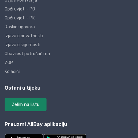
Uvjeti korištenja
Opći uvjeti - PO
Opći uvjeti - PK
Raskid ugovora
Izjava o privatnosti
Izjava o sigurnosti
Obavijest potrošačima
ZOP
Kolačići
Ostani u tijeku
Želim na listu
Preuzmi AliBay aplikaciju