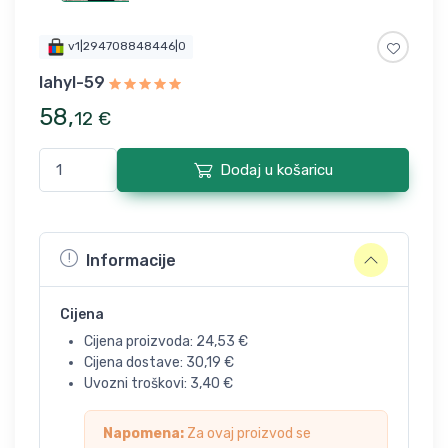
v1|294708848446|0
lahyl-59
58
,
12
€
Dodaj u košaricu
Informacije
Cijena
Cijena proizvoda:
24,53
€
Cijena dostave:
30,19
€
Uvozni troškovi:
3,40
€
Napomena:
Za ovaj proizvod se