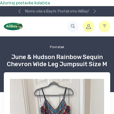
Ažuriraj postavke kolačića
Nismo više e.Bay.hr. Postali smo AliBay!
Povratak
June & Hudson Rainbow Sequin
Chevron Wide Leg Jumpsuit Size M