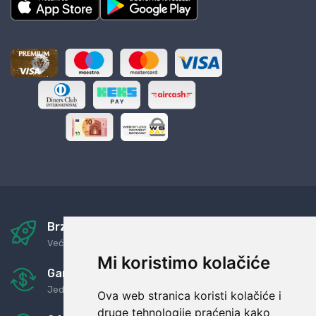
Brza i sigurna dostava
Već za nekoliko dana kod vas
Mi koristimo kolačiće
Garancija u povrat novaca
Jednostavno pravilo: Roba za novac
Ova web stranica koristi kolačiće i
druge tehnologije praćenja kako