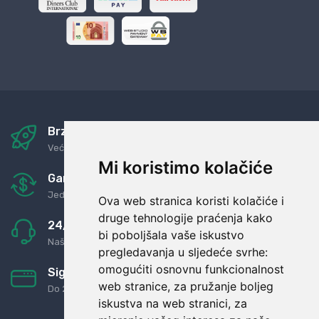
Brza i sigurna dostava
Već za nekoliko dana kod vas
Mi koristimo kolačiće
Garancija u povrat novaca
Jednostavno pravilo: Roba za novac
Ova web stranica koristi kolačiće i
druge tehnologije praćenja kako
24/7 odlična podrška
bi poboljšala vaše iskustvo
Naši agenti uvijek na raspolaganju
pregledavanja u sljedeće svrhe:
omogućiti osnovnu funkcionalnost
Sigurno obročno plaćanje
web stranice
,
za pružanje boljeg
Do 24 rata bez kamata
iskustva na web stranici
,
za