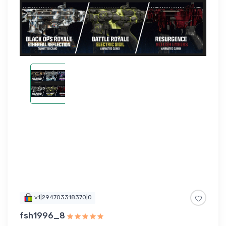
v1|294703318370|0
fsh1996_8