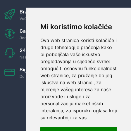
Brza i sigurna dostava
Već za nekoliko dana kod vas
Mi koristimo kolačiće
Garancija u povrat novaca
Jednostavno pravilo: Roba za novac
Ova web stranica koristi kolačiće i
druge tehnologije praćenja kako
24/7 odlična podrška
bi poboljšala vaše iskustvo
Naši agenti uvijek na raspolaganju
pregledavanja u sljedeće svrhe:
omogućiti osnovnu funkcionalnost
Sigurno obročno plaćanje
web stranice
,
za pružanje boljeg
Do 24 rata bez kamata
iskustva na web stranici
,
za
mjerenje vašeg interesa za naše
proizvode i usluge i za
personalizaciju marketinških
interakcija
,
za isporuku oglasa koji
su relevantniji za vas
.