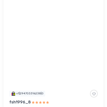
v1|294703316238|0
fsh1996_8