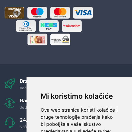
Brza i sigurna dostava
Već za nekoliko dana kod vas
Mi koristimo kolačiće
Garancija u povrat novaca
Jednostavno pravilo: Roba za novac
Ova web stranica koristi kolačiće i
druge tehnologije praćenja kako
24/7 odlična podrška
bi poboljšala vaše iskustvo
Naši agenti uvijek na raspolaganju
pregledavanja u sljedeće svrhe: