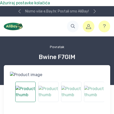
Ažuriraj postavke kolačića
Nismo više e.Bay.hr. Postali smo AliBay!
Povratak
Bwine F7GIM