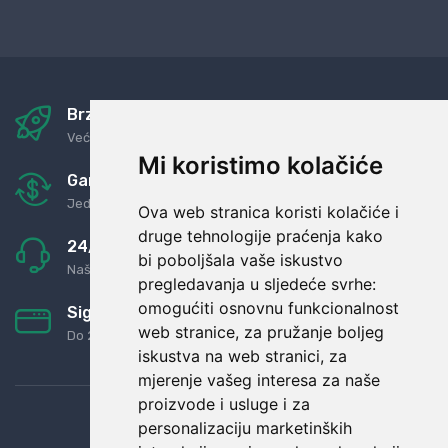
Brza i sigurna dostava
Već za nekoliko dana kod vas
Mi koristimo kolačiće
Garancija u povrat novaca
Jednostavno pravilo: Roba za novac
Ova web stranica koristi kolačiće i
druge tehnologije praćenja kako
24/7 odlična podrška
bi poboljšala vaše iskustvo
Naši agenti uvijek na raspolaganju
pregledavanja u sljedeće svrhe:
omogućiti osnovnu funkcionalnost
Sigurno obročno plaćanje
web stranice
,
za pružanje boljeg
Do 24 rata bez kamata
iskustva na web stranici
,
za
mjerenje vašeg interesa za naše
proizvode i usluge i za
personalizaciju marketinških