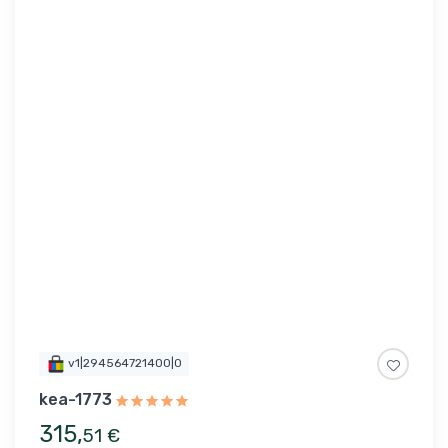
v1|294564721400|0
kea-1773
315
,
51
€