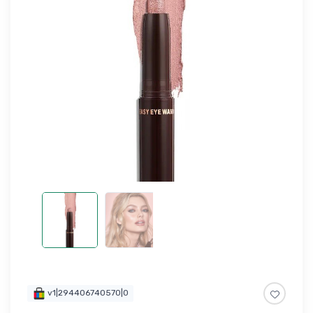
v1|294406740570|0