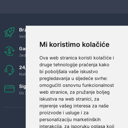
Brza i sigurna dostava
Već za nekoliko dana kod vas
Mi koristimo kolačiće
Garancija u povrat novaca
Jednostavno pravilo: Roba za novac
Ova web stranica koristi kolačiće i
druge tehnologije praćenja kako
24/7 odlična podrška
bi poboljšala vaše iskustvo
Naši agenti uvijek na raspolaganju
pregledavanja u sljedeće svrhe:
omogućiti osnovnu funkcionalnost
Sigurno obročno plaćanje
web stranice
,
za pružanje boljeg
Do 24 rata bez kamata
iskustva na web stranici
,
za
mjerenje vašeg interesa za naše
proizvode i usluge i za
personalizaciju marketinških
interakcija
,
za isporuku oglasa koji