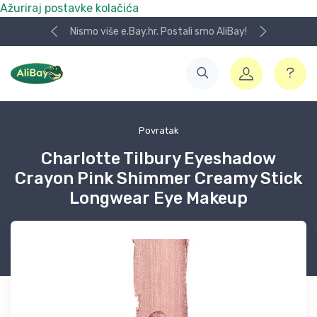
Ažuriraj postavke kolačića
Nismo više e.Bay.hr. Postali smo AliBay!
Povratak
Charlotte Tilbury Eyeshadow
Crayon Pink Shimmer Creamy Stick
Longwear Eye Makeup