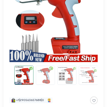
v1|290563657688|0