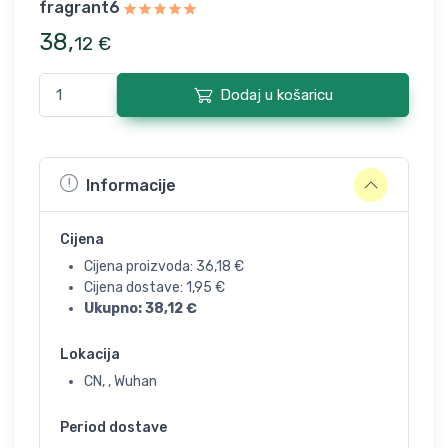
fragrant6
38
,
12
€
Dodaj u košaricu
Informacije
Cijena
Cijena proizvoda:
36,18
€
Cijena dostave:
1,95
€
Ukupno:
38,12
€
Lokacija
CN, , Wuhan
Period dostave