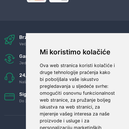
Brza i sigurna dostava
Već za nekoliko dana kod vas
Mi koristimo kolačiće
Garancija u povrat novaca
Jednostavno pravilo: Roba za novac
Ova web stranica koristi kolačiće i
druge tehnologije praćenja kako
24/7 odlična podrška
bi poboljšala vaše iskustvo
Naši agenti uvijek na raspolaganju
pregledavanja u sljedeće svrhe:
omogućiti osnovnu funkcionalnost
Sigurno obročno plaćanje
web stranice
,
za pružanje boljeg
Do 24 rata bez kamata
iskustva na web stranici
,
za
mjerenje vašeg interesa za naše
proizvode i usluge i za
personalizaciju marketinških