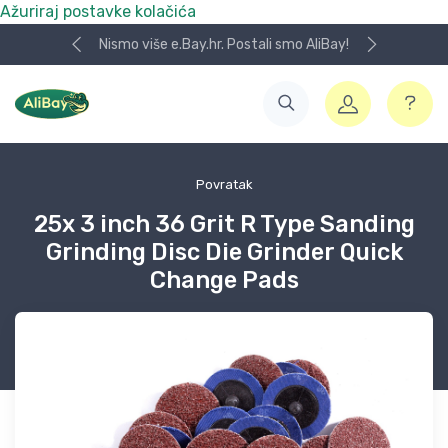
Ažuriraj postavke kolačića
Nismo više e.Bay.hr. Postali smo AliBay!
Povratak
25x 3 inch 36 Grit R Type Sanding
Grinding Disc Die Grinder Quick
Change Pads