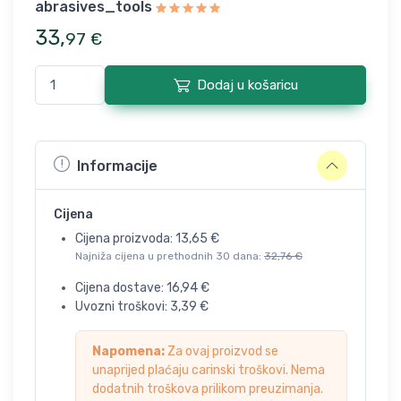
abrasives_tools
33
,
97
€
Dodaj u košaricu
Informacije
Cijena
Cijena proizvoda:
13,65
€
Najniža cijena u prethodnih 30 dana:
32,76
€
Cijena dostave:
16,94
€
Uvozni troškovi:
3,39
€
Napomena:
Za ovaj proizvod se
unaprijed plaćaju carinski troškovi. Nema
dodatnih troškova prilikom preuzimanja.