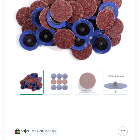
v1|289283109710|0