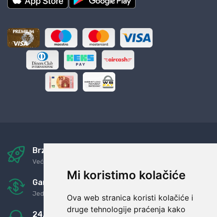
Brza i sigurna dostava
Već za nekoliko dana kod vas
Mi koristimo kolačiće
Garancija u povrat novaca
Jednostavno pravilo: Roba za novac
Ova web stranica koristi kolačiće i
druge tehnologije praćenja kako
24/7 odlična podrška