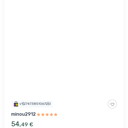
v1|274738510672|0
minou2912
54
,
49
€