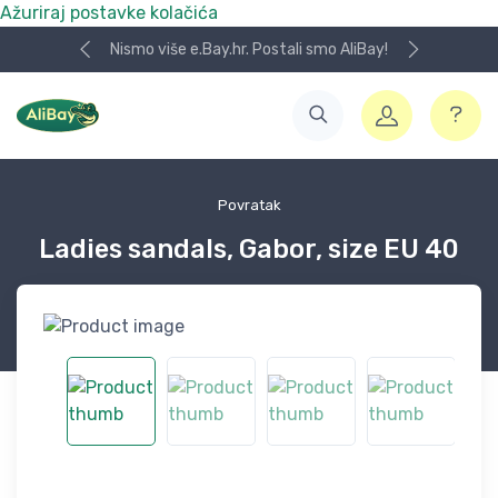
Ažuriraj postavke kolačića
Nismo više e.Bay.hr. Postali smo AliBay!
Povratak
Ladies sandals, Gabor, size EU 40