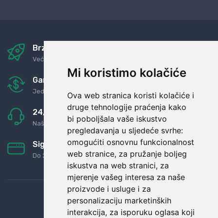
Brza i sigurna dostava
Već za nekoliko dana kod vas
Mi koristimo kolačiće
Garancija u povrat novaca
Jednostavno pravilo: Roba za novac
Ova web stranica koristi kolačiće i
druge tehnologije praćenja kako
24/7 odlična podrška
bi poboljšala vaše iskustvo
Naši agenti uvijek na raspolaganju
pregledavanja u sljedeće svrhe:
omogućiti osnovnu funkcionalnost
Sigurno obročno plaćanje
web stranice
,
za pružanje boljeg
Do 24 rata bez kamata
iskustva na web stranici
,
za
mjerenje vašeg interesa za naše
proizvode i usluge i za
personalizaciju marketinških
interakcija
,
za isporuku oglasa koji