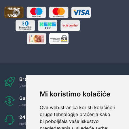
Brza i sigurna dostava
Već za nekoliko dana kod vas
Mi koristimo kolačiće
Garancija u povrat novaca
Jednostavno pravilo: Roba za novac
Ova web stranica koristi kolačiće i
druge tehnologije praćenja kako
24/7 odlična podrška
bi poboljšala vaše iskustvo
Naši agenti uvijek na raspolaganju
pregledavanja u sljedeće svrhe: