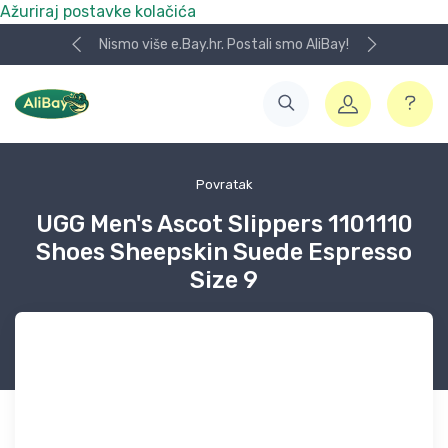
Ažuriraj postavke kolačića
Nismo više e.Bay.hr. Postali smo AliBay!
Povratak
UGG Men's Ascot Slippers 1101110
Shoes Sheepskin Suede Espresso
Size 9