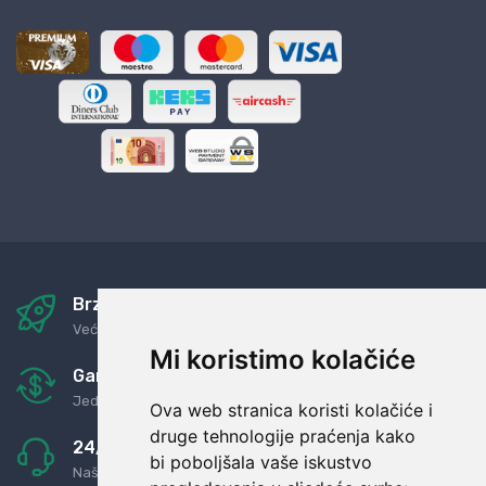
Brza i sigurna dostava
Već za nekoliko dana kod vas
Mi koristimo kolačiće
Garancija u povrat novaca
Jednostavno pravilo: Roba za novac
Ova web stranica koristi kolačiće i
druge tehnologije praćenja kako
24/7 odlična podrška
bi poboljšala vaše iskustvo
Naši agenti uvijek na raspolaganju