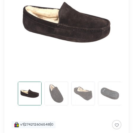
v1|274212606548|0