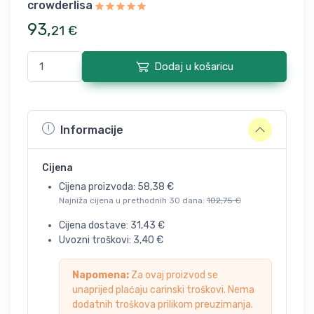
crowderlisa
93
,
21
€
Dodaj u košaricu
Informacije
Cijena
Cijena proizvoda:
58,38
€
Najniža cijena u prethodnih 30 dana:
102,75
€
Cijena dostave:
31,43
€
Uvozni troškovi:
3,40
€
Napomena:
Za ovaj proizvod se
unaprijed plaćaju carinski troškovi. Nema
dodatnih troškova prilikom preuzimanja.