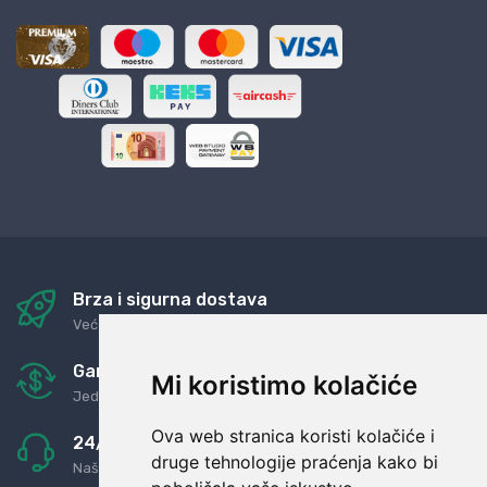
Brza i sigurna dostava
Već za nekoliko dana kod vas
Garancija u povrat novaca
Mi koristimo kolačiće
Jednostavno pravilo: Roba za novac
Ova web stranica koristi kolačiće i
24/7 odlična podrška
druge tehnologije praćenja kako bi
Naši agenti uvijek na raspolaganju