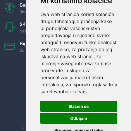
Mi koristimo kolačiće
Garancija u povrat novaca
Jednostavno pravilo: Roba za novac
Ova web stranica koristi kolačiće i
druge tehnologije praćenja kako
24/7 odlična podrška
bi poboljšala vaše iskustvo
Naši agenti uvijek na raspolaganju
pregledavanja u sljedeće svrhe:
omogućiti osnovnu funkcionalnost
Sigurno obročno plaćanje
web stranice
,
za pružanje boljeg
Do 24 rata bez kamata
iskustva na web stranici
,
za
mjerenje vašeg interesa za naše
proizvode i usluge i za
personalizaciju marketinških
interakcija
,
za isporuku oglasa koji
su relevantniji za vas
.
Slažem se
Odbijam
© Sva prava zadržana.
Dopi grupa d.o.o.
Promjeni moje postavke