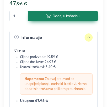
47
,
96
€
Dodaj u košaricu
Informacije
Cijena
Cijena proizvoda:
19,59
€
Cijena dostave:
24,97
€
Uvozni troškovi:
3,40
€
Napomena:
Za ovaj proizvod se
unaprijed plaćaju carinski troškovi. Nema
dodatnih troškova prilikom preuzimanja.
Ukupno:
47,96
€