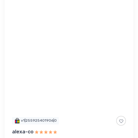
v1|255925401906|0
alexa-co