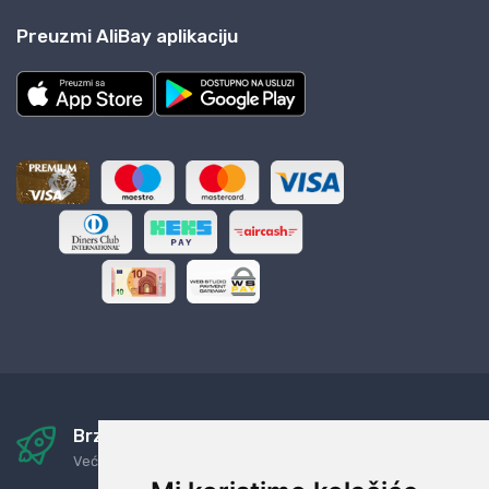
Preuzmi AliBay aplikaciju
Brza i sigurna dostava
Već za nekoliko dana kod vas