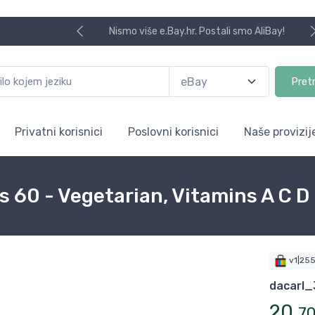
Nismo više e.Bay.hr. Postali smo AliBay!
Pret
Privatni korisnici
Poslovni korisnici
Naše provizij
 60 - Vegetarian, Vitamins A C D 
v1|25
dacarl
20
,
7