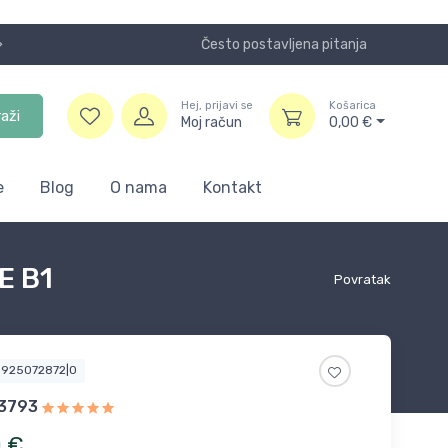
Često postavljena pitanja
Koristite
Hej, prijavi se
Košarica
raži
Moj račun
0,00
€
e
Blog
O nama
Kontakt
E B1
Povratak
5925072872|0
_3793
0
€