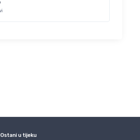
e
vi
Ostani u tijeku