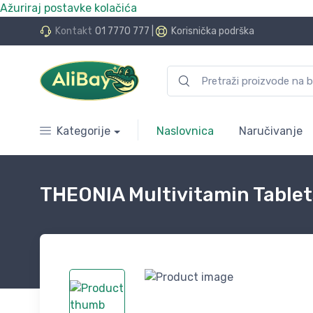
Ažuriraj postavke kolačića
do 24 rate bez kamata
Kontakt
01 7770 777
|
Korisnička podrška
Kategorije
Naslovnica
Naručivanje
THEONIA Multivitamin Tablets