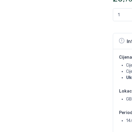
In
Cijena
Cij
Ci
Uk
Lokac
GB
Perio
14