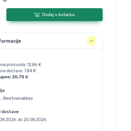
Dodaj u košaricu
formacije
ena proizvoda:
12,86
€
jena dostave:
7,84
€
upno:
20,70
€
ija
, , Newtownabbey
d dostave
.08.2026.
do
25.08.2026.