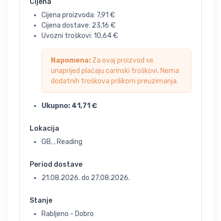
Cijena
Cijena proizvoda:
7,91
€
Cijena dostave:
23,16
€
Uvozni troškovi:
10,64
€
Napomena:
Za ovaj proizvod se
unaprijed plaćaju carinski troškovi. Nema
dodatnih troškova prilikom preuzimanja.
Ukupno:
41,71
€
Lokacija
GB, , Reading
Period dostave
21.08.2026.
do
27.08.2026.
Stanje
Rabljeno - Dobro