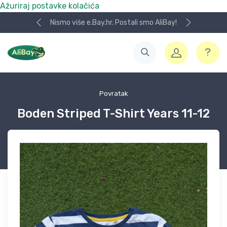
Ažuriraj postavke kolačića
Nismo više e.Bay.hr. Postali smo AliBay!
Povratak
Boden Striped T-Shirt Years 11-12