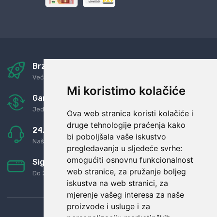
Brza i sigurna dostava
Već za nekoliko dana kod vas
Mi koristimo kolačiće
Garancija u povrat novaca
Jednostavno pravilo: Roba za novac
Ova web stranica koristi kolačiće i
druge tehnologije praćenja kako
24/7 odlična podrška
bi poboljšala vaše iskustvo
Naši agenti uvijek na raspolaganju
pregledavanja u sljedeće svrhe:
omogućiti osnovnu funkcionalnost
Sigurno obročno plaćanje
web stranice
,
za pružanje boljeg
Do 24 rata bez kamata
iskustva na web stranici
,
za
mjerenje vašeg interesa za naše
proizvode i usluge i za