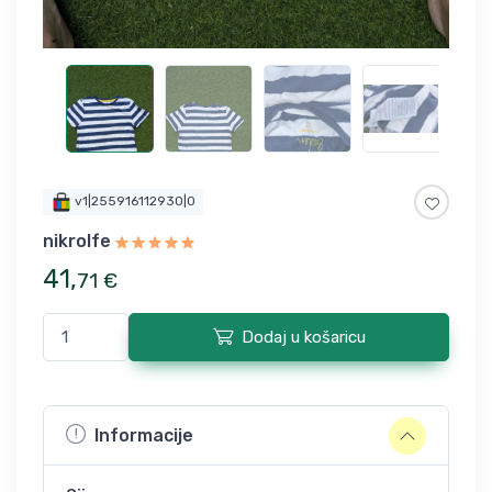
v1|255916112930|0
nikrolfe
41
,
71
€
Dodaj u košaricu
Informacije