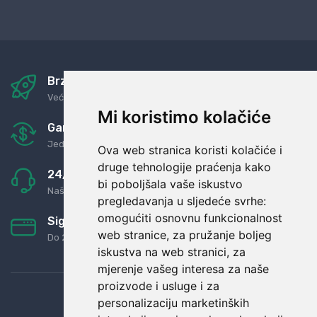
Brza i sigurna dostava
Već za nekoliko dana kod vas
Mi koristimo kolačiće
Garancija u povrat novaca
Jednostavno pravilo: Roba za novac
Ova web stranica koristi kolačiće i
druge tehnologije praćenja kako
24/7 odlična podrška
bi poboljšala vaše iskustvo
Naši agenti uvijek na raspolaganju
pregledavanja u sljedeće svrhe:
omogućiti osnovnu funkcionalnost
Sigurno obročno plaćanje
web stranice
,
za pružanje boljeg
Do 24 rata bez kamata
iskustva na web stranici
,
za
mjerenje vašeg interesa za naše
proizvode i usluge i za
personalizaciju marketinških