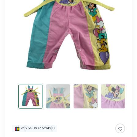
v1|255897361142|0