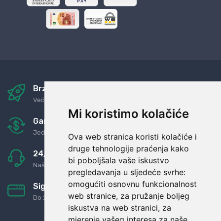
Brza i sigurna dostava
Već za nekoliko dana kod vas
Mi koristimo kolačiće
Garancija u povrat novaca
Jednostavno pravilo: Roba za novac
Ova web stranica koristi kolačiće i
druge tehnologije praćenja kako
24/7 odlična podrška
bi poboljšala vaše iskustvo
Naši agenti uvijek na raspolaganju
pregledavanja u sljedeće svrhe:
omogućiti osnovnu funkcionalnost
Sigurno obročno plaćanje
web stranice
,
za pružanje boljeg
Do 24 rata bez kamata
iskustva na web stranici
,
za
mjerenje vašeg interesa za naše