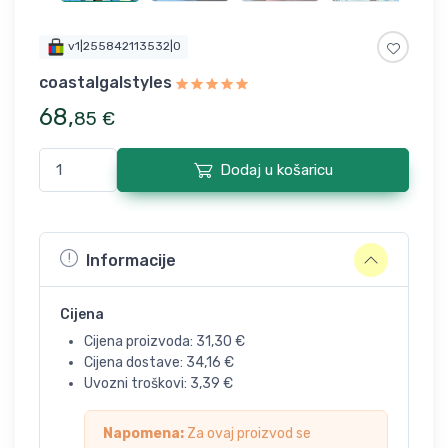
v1|255842113532|0
coastalgalstyles
68
,
85
€
Dodaj u košaricu
Informacije
Cijena
Cijena proizvoda:
31,30
€
Cijena dostave:
34,16
€
Uvozni troškovi:
3,39
€
Napomena:
Za ovaj proizvod se