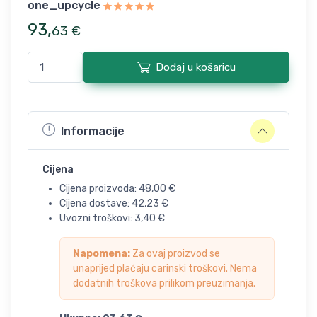
one_upcycle
93
,
63
€
Dodaj u košaricu
Informacije
Cijena
Cijena proizvoda:
48,00
€
Cijena dostave:
42,23
€
Uvozni troškovi:
3,40
€
Napomena:
Za ovaj proizvod se
unaprijed plaćaju carinski troškovi. Nema
dodatnih troškova prilikom preuzimanja.