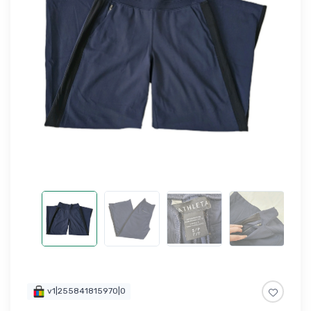
v1|255841815970|0