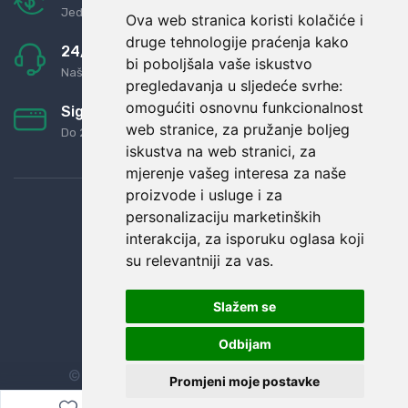
Jednostavno pravilo: Roba za novac
Ova web stranica koristi kolačiće i
druge tehnologije praćenja kako
24/7 odlična podrška
bi poboljšala vaše iskustvo
Naši agenti uvijek na raspolaganju
pregledavanja u sljedeće svrhe:
omogućiti osnovnu funkcionalnost
Sigurno obročno plaćanje
web stranice
,
za pružanje boljeg
Do 24 rata bez kamata
iskustva na web stranici
,
za
mjerenje vašeg interesa za naše
proizvode i usluge i za
personalizaciju marketinških
interakcija
,
za isporuku oglasa koji
su relevantniji za vas
.
Slažem se
Odbijam
© Sva prava zadržana.
Dopi grupa d.o.o.
Promjeni moje postavke