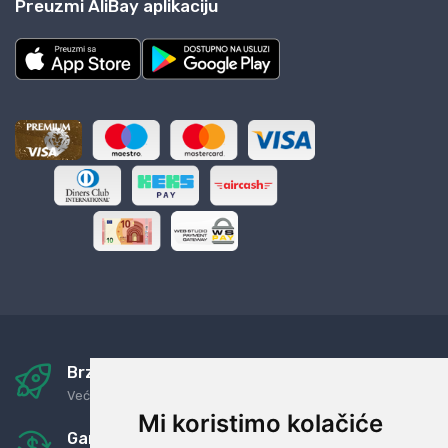
Preuzmi AliBay aplikaciju
Brza i sigurna dostava
Već za nekoliko dana kod vas
Mi koristimo kolačiće
Garancija u povrat novaca