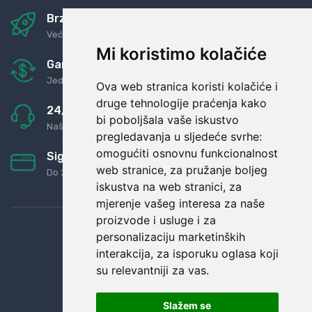
Brza i sigurna dostava
Već za nekoliko dana kod vas
Mi koristimo kolačiće
Garancija u povrat novaca
Jednostavno pravilo: Roba za novac
Ova web stranica koristi kolačiće i
druge tehnologije praćenja kako
24/7 odlična podrška
bi poboljšala vaše iskustvo
Naši agenti uvijek na raspolaganju
pregledavanja u sljedeće svrhe:
omogućiti osnovnu funkcionalnost
Sigurno obročno plaćanje
web stranice
,
za pružanje boljeg
Do 24 rata bez kamata
iskustva na web stranici
,
za
mjerenje vašeg interesa za naše
proizvode i usluge i za
personalizaciju marketinških
interakcija
,
za isporuku oglasa koji
su relevantniji za vas
.
Slažem se