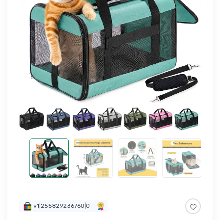
v1|255829236760|0