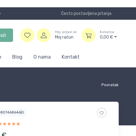
Često postavljena pitanja
Koristite
Hej, prijavi se
Košarica
raži
Moj račun
0,00
€
e
Blog
O nama
Kontakt
Povratak
5807468646|0
€