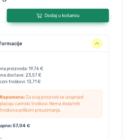
Dodaj u košaricu
formacije
ena proizvoda:
19,76
€
jena dostave:
23,57
€
zni troškovi:
13,71
€
Napomena:
Za ovaj proizvod se unaprijed
plaćaju carinski troškovi. Nema dodatnih
troškova prilikom preuzimanja.
upno:
57,04
€