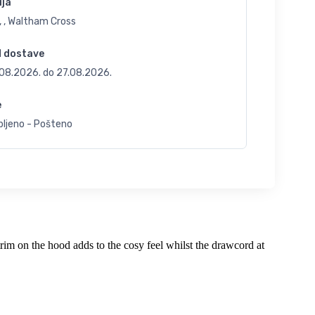
ija
, , Waltham Cross
d dostave
.08.2026.
do
27.08.2026.
e
bljeno - Pošteno