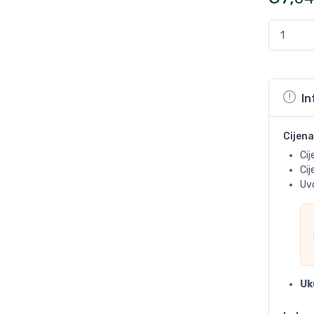
In
Cijena
Cij
Ci
Uvo
Uk