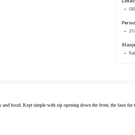
Lokac
GB
Perio
21
Stanj
Ra