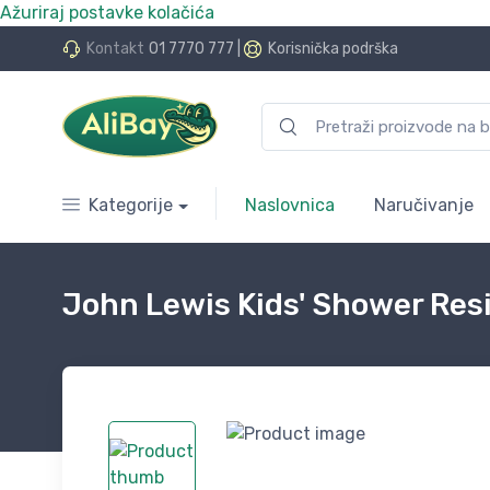
Ažuriraj postavke kolačića
do 24 rate bez kamata
Kontakt
01 7770 777
|
Korisnička podrška
Kategorije
Naslovnica
Naručivanje
John Lewis Kids' Shower Resi