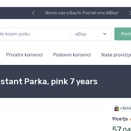
Nismo više e.Bay.hr. Postali smo AliBay!
Pret
Privatni korisnici
Poslovni korisnici
Naše provizij
stant Parka, pink 7 years
v1|25
9icetjs
57
,
04