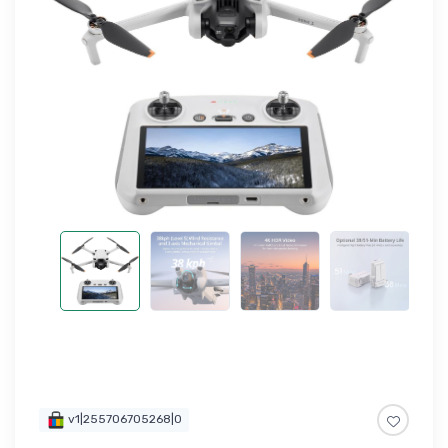
v1|255706705268|0