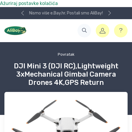
Ažuriraj postavke kolačića
Nismo više e.Bay.hr. Postali smo AliBay!
Povratak
DJI Mini 3 (DJI RC),Lightweight
3xMechanical Gimbal Camera
Drones 4K,GPS Return