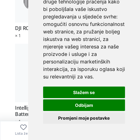
druge tehnologije praćenja kako
bi poboljšala vaše iskustvo
pregledavanja u sljedeće svrhe:
omogućiti osnovnu funkcionalnost
web stranice
,
za pružanje boljeg
iskustva na web stranici
,
za
mjerenje vašeg interesa za naše
proizvode i usluge i za
personalizaciju marketinških
interakcija
,
za isporuku oglasa koji
su relevantniji za vas
.
Slažem se
Odbijam
Promjeni moje postavke
Lista želja
Izbornik
0,00
€