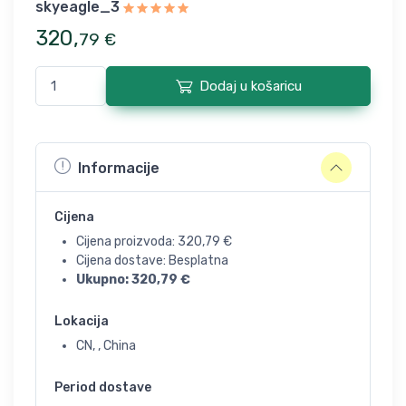
skyeagle_3
320
,
79
€
Dodaj u košaricu
Informacije
Cijena
Cijena proizvoda:
320,79
€
Cijena dostave: Besplatna
Ukupno:
320,79
€
Lokacija
CN, , China
Period dostave