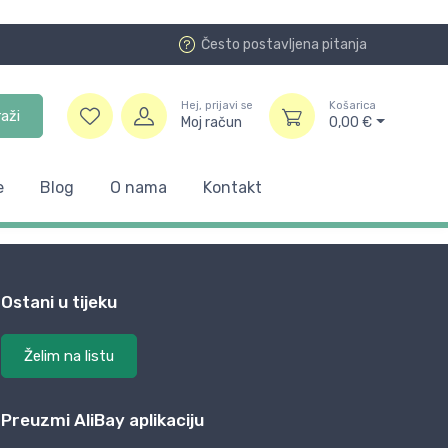
Često postavljena pitanja
Hej, prijavi se
Košarica
raži
Moj račun
0,00
€
e
Blog
O nama
Kontakt
Ostani u tijeku
Želim na listu
Preuzmi AliBay aplikaciju