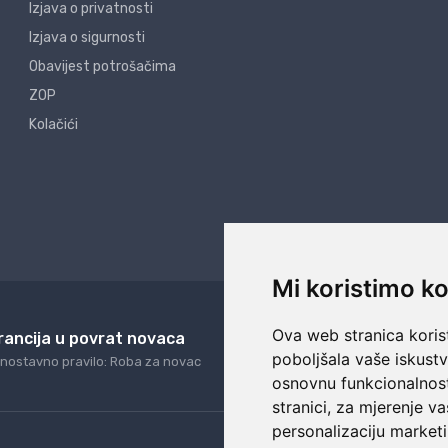
Izjava o privatnosti
Izjava o sigurnosti
Obavijest potrošačima
ZOP
Kolačići
Mi koristimo ko
Ova web stranica korist
rancija u povrat novaca
24/7 odlična podrš
poboljšala vaše iskust
nostavno pravilo: Roba za novac
Naši agenti uvijek na ras
osnovnu funkcionalnos
stranici
,
za mjerenje va
personalizaciju marketi