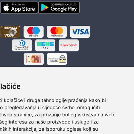
lačiće
i kolačiće i druge tehnologije praćenja kako bi
ka
Sigurno obročno plaćanje
vo pregledavanja u sljedeće svrhe:
omogućiti
polaganju
Do 24 rata bez kamata
t web stranice
,
za pružanje boljeg iskustva na web
šeg interesa za naše proizvode i usluge i za
nških interakcija
,
za isporuku oglasa koji su