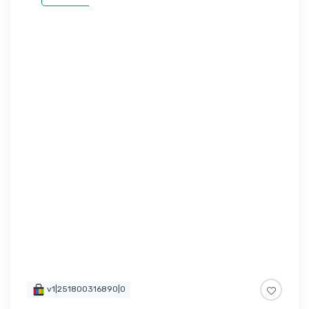
v1|251800316890|0