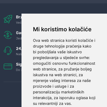
Brza i sigurna dostava
Već za nekoliko dana kod vas
Mi koristimo kolačiće
Garancija u povrat novaca
Jednostavno pravilo: Roba za novac
Ova web stranica koristi kolačiće i
druge tehnologije praćenja kako
24/7 odlična podrška
bi poboljšala vaše iskustvo
Naši agenti uvijek na raspolaganju
pregledavanja u sljedeće svrhe:
omogućiti osnovnu funkcionalnost
Sigurno obročno plaćanje
web stranice
,
za pružanje boljeg
Do 24 rata bez kamata
iskustva na web stranici
,
za
mjerenje vašeg interesa za naše
proizvode i usluge i za
personalizaciju marketinških
interakcija
,
za isporuku oglasa koji
su relevantniji za vas
.