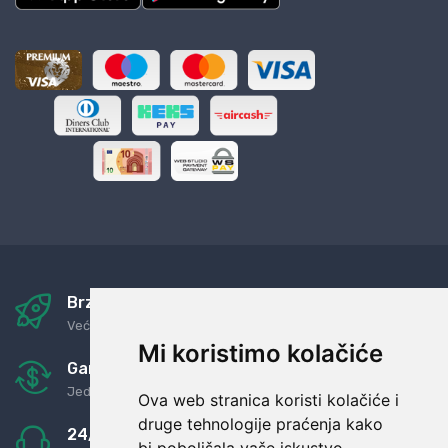
Brza i sigurna dostava
Već za nekoliko dana kod vas
Mi koristimo kolačiće
Garancija u povrat novaca
Jednostavno pravilo: Roba za novac
Ova web stranica koristi kolačiće i
druge tehnologije praćenja kako
24/7 odlična podrška