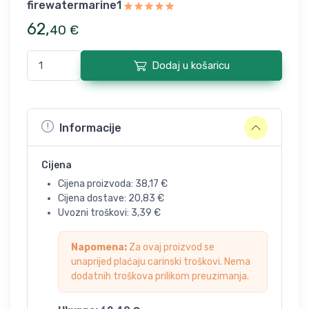
firewatermarine1
62
,
40
€
Dodaj u košaricu
Informacije
Cijena
Cijena proizvoda:
38,17
€
Cijena dostave:
20,83
€
Uvozni troškovi:
3,39
€
Napomena:
Za ovaj proizvod se
unaprijed plaćaju carinski troškovi. Nema
dodatnih troškova prilikom preuzimanja.