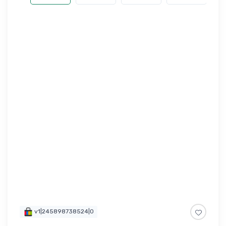
v1|245898738524|0