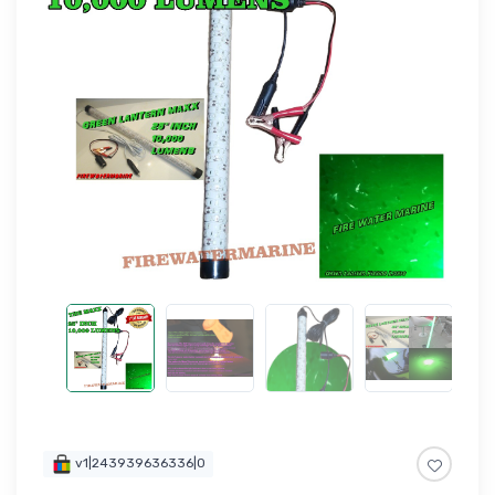
v1|243939636336|0