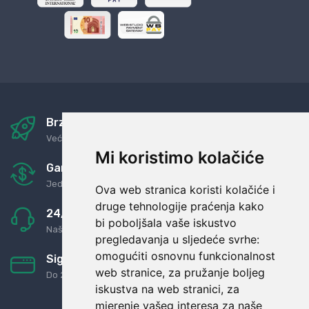
Brza i sigurna dostava
Već za nekoliko dana kod vas
Mi koristimo kolačiće
Garancija u povrat novaca
Jednostavno pravilo: Roba za novac
Ova web stranica koristi kolačiće i
druge tehnologije praćenja kako
24/7 odlična podrška
bi poboljšala vaše iskustvo
Naši agenti uvijek na raspolaganju
pregledavanja u sljedeće svrhe:
omogućiti osnovnu funkcionalnost
Sigurno obročno plaćanje
web stranice
,
za pružanje boljeg
Do 24 rata bez kamata
iskustva na web stranici
,
za
mjerenje vašeg interesa za naše