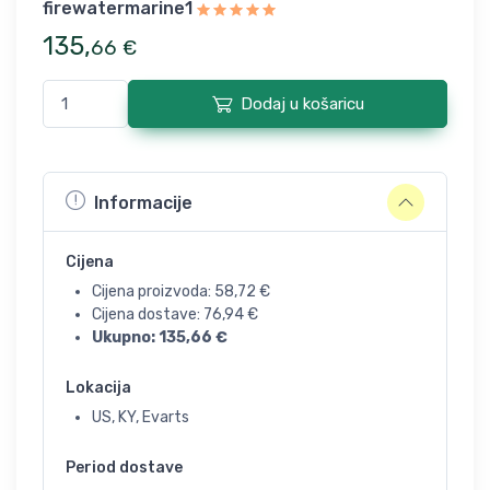
firewatermarine1
135
,
66
€
Dodaj u košaricu
Informacije
Cijena
Cijena proizvoda:
58,72
€
Cijena dostave:
76,94
€
Ukupno:
135,66
€
Lokacija
US, KY, Evarts
Period dostave