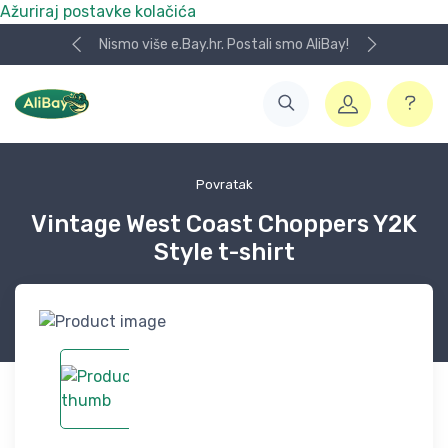
Ažuriraj postavke kolačića
Nismo više e.Bay.hr. Postali smo AliBay!
Povratak
Vintage West Coast Choppers Y2K
Style t-shirt