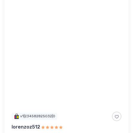
v1|234582825032|0
lorenzoz512