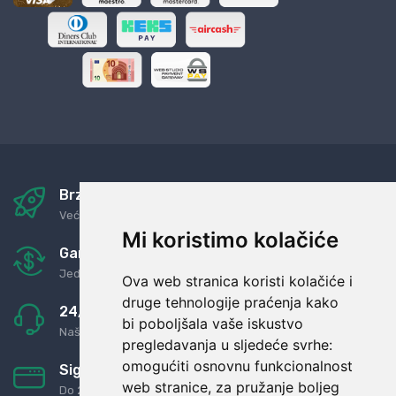
Brza i sigurna dostava
Već za nekoliko dana kod vas
Mi koristimo kolačiće
Garancija u povrat novaca
Jednostavno pravilo: Roba za novac
Ova web stranica koristi kolačiće i
druge tehnologije praćenja kako
24/7 odlična podrška
bi poboljšala vaše iskustvo
Naši agenti uvijek na raspolaganju
pregledavanja u sljedeće svrhe:
omogućiti osnovnu funkcionalnost
Sigurno obročno plaćanje
web stranice
,
za pružanje boljeg
Do 24 rata bez kamata