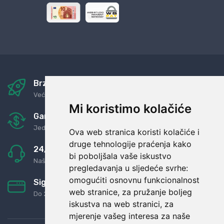
Brza i sigurna dostava
Već za nekoliko dana kod vas
Mi koristimo kolačiće
Garancija u povrat novaca
Jednostavno pravilo: Roba za novac
Ova web stranica koristi kolačiće i
druge tehnologije praćenja kako
24/7 odlična podrška
bi poboljšala vaše iskustvo
Naši agenti uvijek na raspolaganju
pregledavanja u sljedeće svrhe:
omogućiti osnovnu funkcionalnost
Sigurno obročno plaćanje
web stranice
,
za pružanje boljeg
Do 24 rata bez kamata
iskustva na web stranici
,
za
mjerenje vašeg interesa za naše