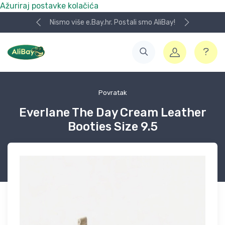
Ažuriraj postavke kolačića
Nismo više e.Bay.hr. Postali smo AliBay!
Povratak
Everlane The Day Cream Leather
Booties Size 9.5