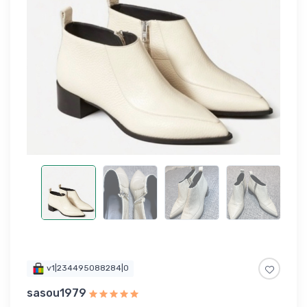
v1|234495088284|0
sasou1979