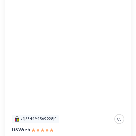
v1|234494569928|0
0326eh