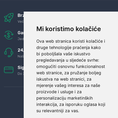
Brza i sigurna dostava
Već za nekoliko dana kod vas
Mi koristimo kolačiće
Garancija u povrat novaca
Jednostavno pravilo: Roba za novac
Ova web stranica koristi kolačiće i
druge tehnologije praćenja kako
24/7 odlična podrška
bi poboljšala vaše iskustvo
Naši agenti uvijek na raspolaganju
pregledavanja u sljedeće svrhe:
omogućiti osnovnu funkcionalnost
Sigurno obročno plaćanje
web stranice
,
za pružanje boljeg
Do 24 rata bez kamata
iskustva na web stranici
,
za
mjerenje vašeg interesa za naše
proizvode i usluge i za
personalizaciju marketinških
interakcija
,
za isporuku oglasa koji
su relevantniji za vas
.