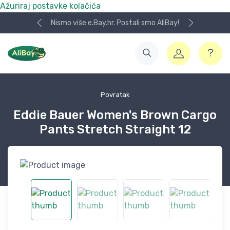
Ažuriraj postavke kolačića
Nismo više e.Bay.hr. Postali smo AliBay!
Povratak
Eddie Bauer Women's Brown Cargo
Pants Stretch Straight 12