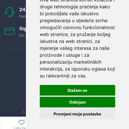
druge tehnologije praćenja kako
24/7 odlična podrška
bi poboljšala vaše iskustvo
Naši agenti uvijek na raspolaganju
pregledavanja u sljedeće svrhe:
omogućiti osnovnu funkcionalnost
Sigurno obročno plaćanje
web stranice
,
za pružanje boljeg
Do 24 rata bez kamata
iskustva na web stranici
,
za
mjerenje vašeg interesa za naše
proizvode i usluge i za
personalizaciju marketinških
interakcija
,
za isporuku oglasa koji
su relevantniji za vas
.
Slažem se
Odbijam
© Sva prava zadržana.
Dopi grupa d.o.o.
Promjeni moje postavke
Lista želja
Izbornik
0,00
€