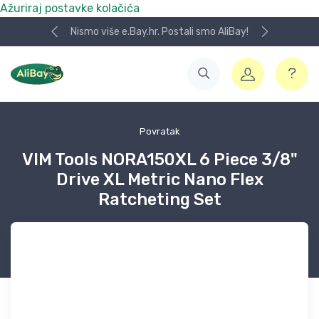
Ažuriraj postavke kolačića
Nismo više e.Bay.hr. Postali smo AliBay!
Povratak
VIM Tools NORA150XL 6 Piece 3/8"
Drive XL Metric Nano Flex
Ratcheting Set