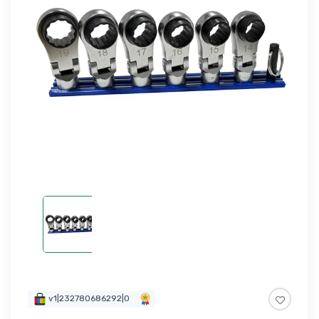
v1|232780686292|0