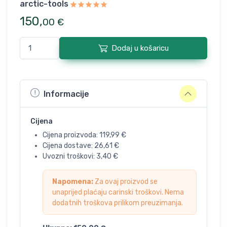
arctic-tools
150
,
00
€
Dodaj u košaricu
Informacije
Cijena
Cijena proizvoda:
119,99
€
Cijena dostave:
26,61
€
Uvozni troškovi:
3,40
€
Napomena:
Za ovaj proizvod se
unaprijed plaćaju carinski troškovi. Nema
dodatnih troškova prilikom preuzimanja.