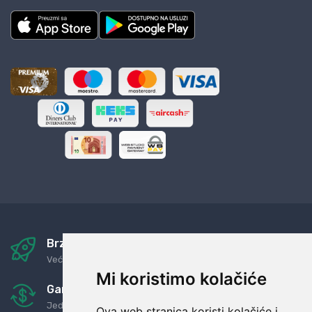
Brza i sigurna dostava
Već za nekoliko dana kod vas
Mi koristimo kolačiće
Garancija u povrat novaca
Jednostavno pravilo: Roba za novac
Ova web stranica koristi kolačiće i