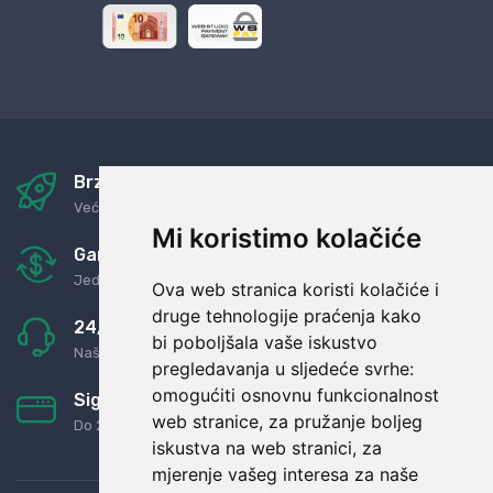
Brza i sigurna dostava
Već za nekoliko dana kod vas
Mi koristimo kolačiće
Garancija u povrat novaca
Jednostavno pravilo: Roba za novac
Ova web stranica koristi kolačiće i
druge tehnologije praćenja kako
24/7 odlična podrška
bi poboljšala vaše iskustvo
Naši agenti uvijek na raspolaganju
pregledavanja u sljedeće svrhe:
omogućiti osnovnu funkcionalnost
Sigurno obročno plaćanje
web stranice
,
za pružanje boljeg
Do 24 rata bez kamata
iskustva na web stranici
,
za
mjerenje vašeg interesa za naše