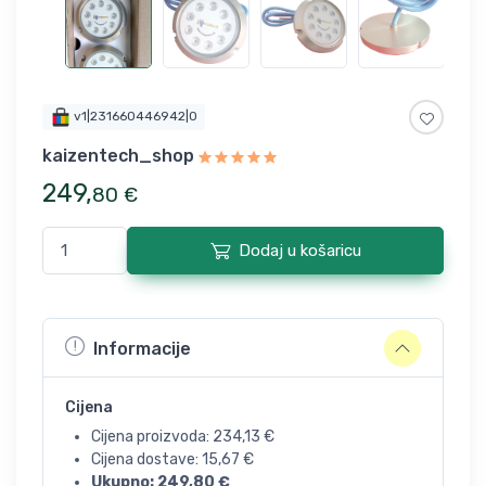
v1|231660446942|0
kaizentech_shop
249
,
80
€
Dodaj u košaricu
Informacije
Cijena
Cijena proizvoda:
234,13
€
Cijena dostave:
15,67
€
Ukupno:
249,80
€