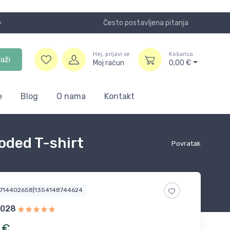
Često postavljena pitanja
Koristite
Hej, prijavi se
Košarica
raži
Moj račun
0,00
€
e
Blog
O nama
Kontakt
oded T-shirt
Povratak
3714402658|1354148744624
2028
€