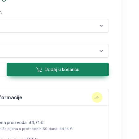
r
:
Dodaj u košaricu
formacije
ena proizvoda:
34,71
€
niža cijena u prethodnih 30 dana:
44,14
€