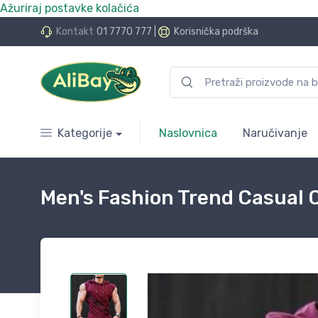
Ažuriraj postavke kolačića
do 24 rate bez kamata
Kontakt
01 7770 777
|
Korisnička podrška
Kategorije
Naslovnica
Naručivanje
Men's Fashion Trend Casual 