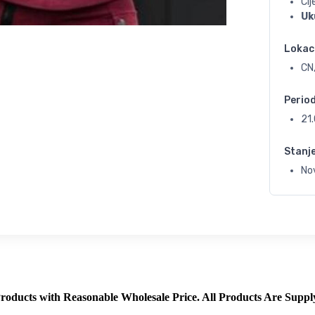
Ci
Uk
Lokac
CN
Perio
21
Stanj
No