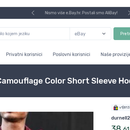
Nismo više e.Bay.hr. Postali smo AliBay!
Pret
Privatni korisnici
Poslovni korisnici
Naše provizij
Camouflage Color Short Sleeve Ho
v1|81
durnell
38
,
61