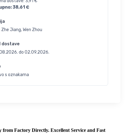
jena dostave:
3,91
€
upno:
38,61
€
ija
, Zhe Jiang, Wen Zhou
d dostave
.08.2026.
do
02.09.2026.
e
vo s oznakama