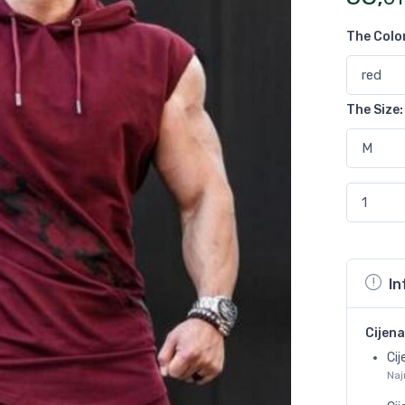
The Colo
The Size
:
In
Cijena
Cij
Naj