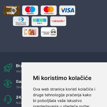
Brza i sigurna dostava
Već za nekoliko dana kod vas
Mi koristimo kolačiće
Garancija u povrat novaca
Jednostavno pravilo: Roba za novac
Ova web stranica koristi kolačiće i
druge tehnologije praćenja kako
24/7 odlična podrška
bi poboljšala vaše iskustvo
Naši agenti uvijek na raspolaganju
pregledavanja u sljedeće svrhe: