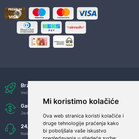
Brza i sigurna dostava
Već za nekoliko dana kod vas
Mi koristimo kolačiće
Garancija u povrat novaca
Jednostavno pravilo: Roba za novac
Ova web stranica koristi kolačiće i
druge tehnologije praćenja kako
24/7 odlična podrška
bi poboljšala vaše iskustvo
Naši agenti uvijek na raspolaganju
pregledavanja u sljedeće svrhe: