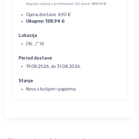
Najniža cijena u prethodnih 30 dana:
189,77
€
Cijena dostave:
4,90
€
Ukupno:
128,94
€
Lokacija
CN, , 广州
Period dostave
19.08.2026.
do
31.08.2026.
Stanje
Novo s kutijom i papirima