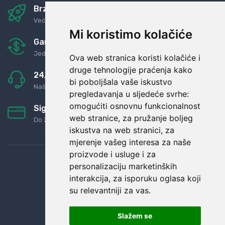
Brza i sigurna dostava
Već za nekoliko dana kod vas
Mi koristimo kolačiće
Garancija u povrat novaca
Jednostavno pravilo: Roba za novac
Ova web stranica koristi kolačiće i
druge tehnologije praćenja kako
24/7 odlična podrška
bi poboljšala vaše iskustvo
Naši agenti uvijek na raspolaganju
pregledavanja u sljedeće svrhe:
omogućiti osnovnu funkcionalnost
Sigurno obročno plaćanje
web stranice
,
za pružanje boljeg
Do 24 rata bez kamata
iskustva na web stranici
,
za
mjerenje vašeg interesa za naše
proizvode i usluge i za
personalizaciju marketinških
interakcija
,
za isporuku oglasa koji
su relevantniji za vas
.
Slažem se