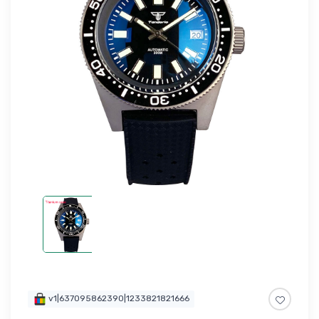
v1|637095862390|1233821821666