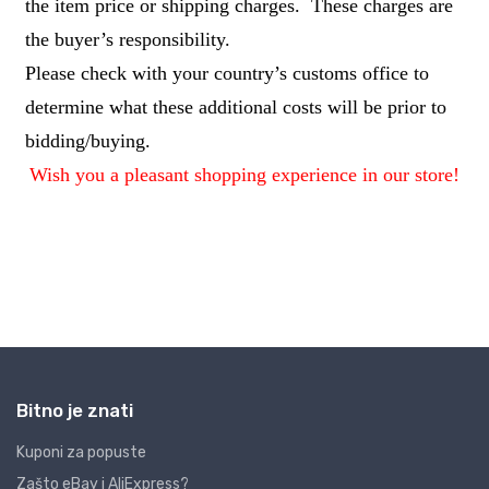
Bitno je znati
Kuponi za popuste
Zašto eBay i AliExpress?