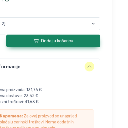
Dodaj u košaricu
formacije
ena proizvoda:
131,76
€
jena dostave:
23,52
€
zni troškovi:
41,63
€
Napomena:
Za ovaj proizvod se unaprijed
plaćaju carinski troškovi. Nema dodatnih