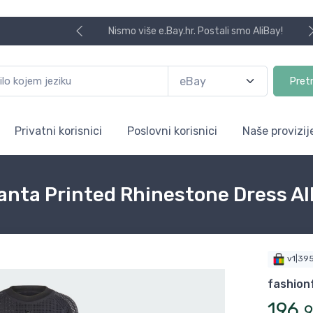
Nismo više e.Bay.hr. Postali smo AliBay!
Pret
Privatni korisnici
Poslovni korisnici
Naše provizij
anta Printed Rhinestone Dress Al
v1|39
fashion
196
,
9