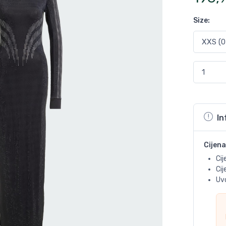
Size
:
In
Cijena
Cij
Ci
Uvo