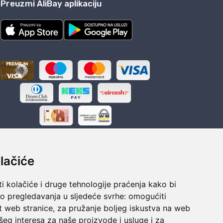
Preuzmi AliBay aplikaciju
lačiće
i kolačiće i druge tehnologije praćenja kako bi
ka
Sigurno obročno plaćanje
vo pregledavanja u sljedeće svrhe:
omogućiti
polaganju
Do 24 rata bez kamata
t web stranice
,
za pružanje boljeg iskustva na web
šeg interesa za naše proizvode i usluge i za