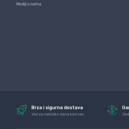
Mediji o nama
Brza i sigurna dostava
Ga
Već za nekoliko dana kod vas
Jed