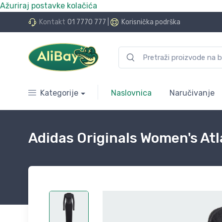
Ažuriraj postavke kolačića
do 24 rate bez kamata
Kontakt
01 7770 777
|
Korisnička podrška
Kategorije
Naslovnica
Naručivanje
Adidas Originals Women's Atl