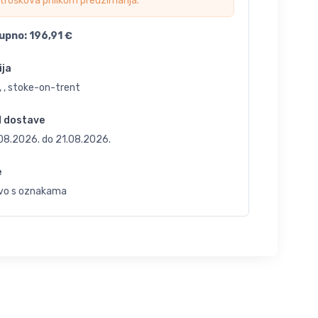
troškova prilikom preuzimanja.
upno:
196,91
€
ija
 , stoke-on-trent
d dostave
.08.2026.
do
21.08.2026.
e
vo s oznakama