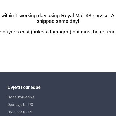
Uvjeti i odredbe
Uvjeti korištenja
Opći uvjeti - PO
Opći uvjeti - PK