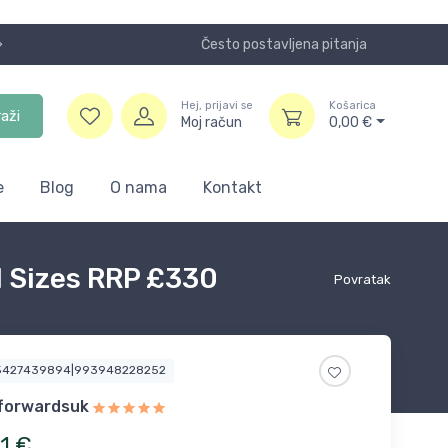
Često postavljena pitanja
Koristite
Hej, prijavi se
Košarica
raži
Moj račun
0,00
€
e
Blog
O nama
Kontakt
l Sizes RRP £330
Povratak
5427439894|993948228252
forwardsuk
1
€