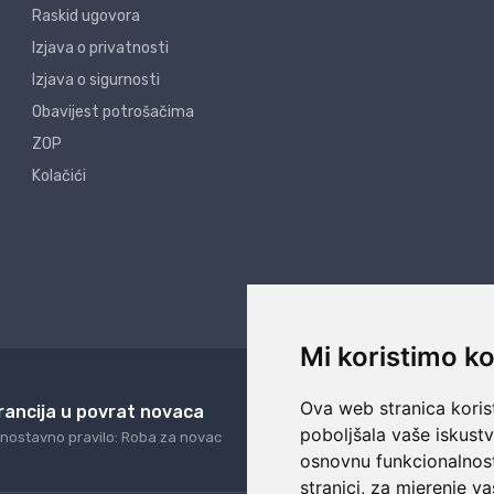
Raskid ugovora
Izjava o privatnosti
Izjava o sigurnosti
Obavijest potrošačima
ZOP
Kolačići
Mi koristimo ko
Ova web stranica korist
rancija u povrat novaca
24/7 odlična podrš
poboljšala vaše iskust
nostavno pravilo: Roba za novac
Naši agenti uvijek na ras
osnovnu funkcionalnos
stranici
,
za mjerenje va