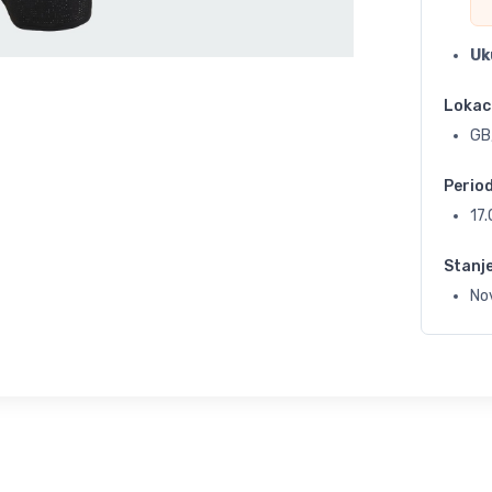
Uk
Lokac
GB,
Perio
17
Stanj
No