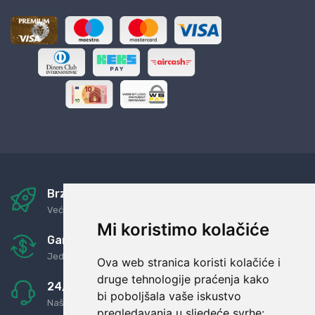
Brza i sigurna dostava
Već za nekoliko dana kod vas
Mi koristimo kolačiće
Garancija u povrat novaca
Jednostavno pravilo: Roba za novac
Ova web stranica koristi kolačiće i
druge tehnologije praćenja kako
24/7 odlična podrška
bi poboljšala vaše iskustvo
Naši agenti uvijek na raspolaganju
pregledavanja u sljedeće svrhe: